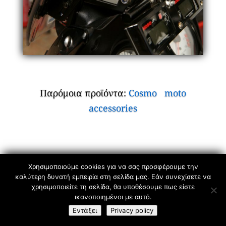
Παρόμοια προϊόντα:
Cosmo
moto
accessories
Χρησιμοποιούμε cookies για να σας προσφέρουμε την
Copyright 2025 GVF. All right reserved.
καλύτερη δυνατή εμπειρία στη σελίδα μας. Εάν συνεχίσετε να
χρησιμοποιείτε τη σελίδα, θα υποθέσουμε πως είστε
ικανοποιημένοι με αυτό.
Όροι Χρήσης
–
Powered By
Εντάξει
Privacy policy
Greekonline.gr