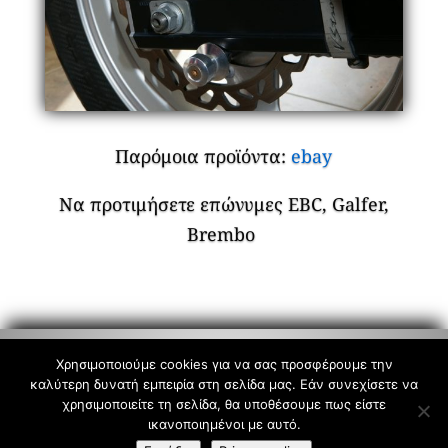
Παρόμοια προϊόντα:
ebay
Να προτιμήσετε επώνυμες EBC, Galfer,
Brembo
Χρησιμοποιούμε cookies για να σας προσφέρουμε την
Copyright 2025 GVF. All right reserved.
καλύτερη δυνατή εμπειρία στη σελίδα μας. Εάν συνεχίσετε να
χρησιμοποιείτε τη σελίδα, θα υποθέσουμε πως είστε
Όροι Χρήσης
–
Powered By
ικανοποιημένοι με αυτό.